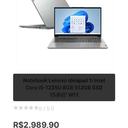
Notebook Lenovo Ideapad 1i Intel
Core i5-1235U 8GB 512GB SSD
15.6\\\" W11
0 / 5 (
)
R$2.989,90