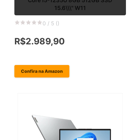
Core i5-1235U 8GB 512GB SSD
15.6\\\" W11
0 / 5 (
)
R$2.989,90
Confira na Amazon