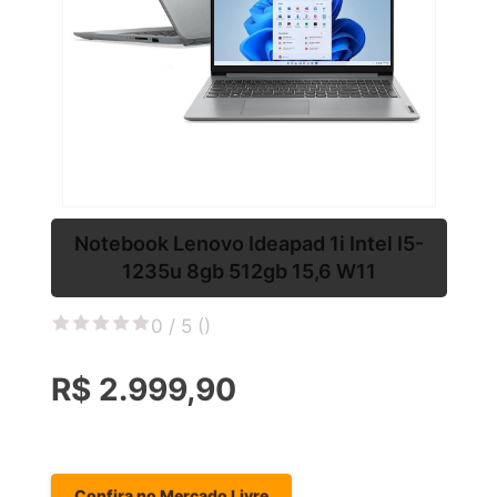
Notebook Lenovo Ideapad 1i Intel I5-
1235u 8gb 512gb 15,6 W11
0 / 5 (
)
R$ 2.999,90
Confira no Mercado Livre