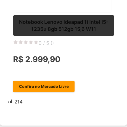
Notebook Lenovo Ideapad 1i Intel I5-
1235u 8gb 512gb 15,6 W11
0 / 5 (
)
R$ 2.999,90
Confira no Mercado Livre
214