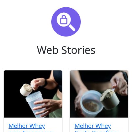
Web Stories
Melhor Whey
Melhor Whey