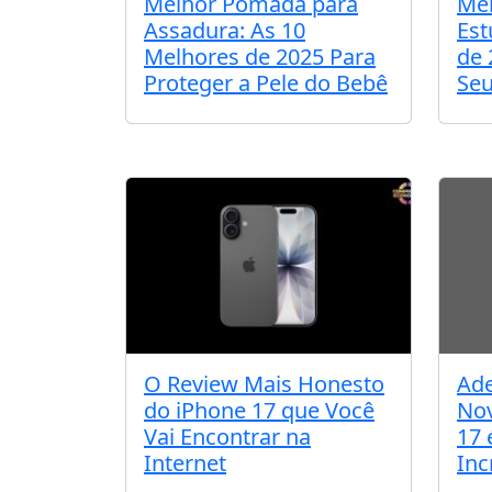
Melhor Pomada para
Mel
Assadura: As 10
Est
Melhores de 2025 Para
de 
Proteger a Pele do Bebê
Seu
O Review Mais Honesto
Ade
do iPhone 17 que Você
Nov
Vai Encontrar na
17 
Internet
Inc