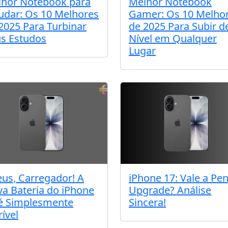
hor Notebook para
Melhor Notebook
udar: Os 10 Melhores
Gamer: Os 10 Melho
2025 Para Turbinar
de 2025 Para Subir d
s Estudos
Nível em Qualquer
Lugar
us, Carregador! A
iPhone 17: Vale a Pe
a Bateria do iPhone
Upgrade? Análise
é Simplesmente
Sincera!
rível