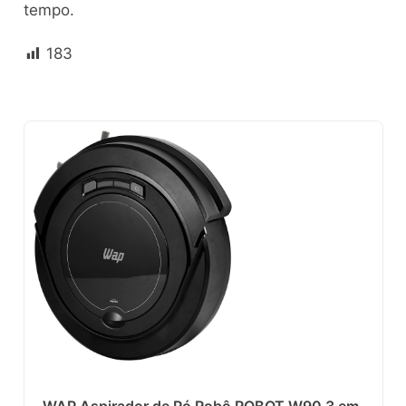
tempo.
183
WAP Aspirador de Pó Robô ROBOT W90 3 em