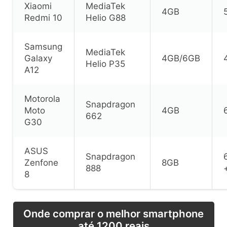
Xiaomi
MediaTek
4GB
Redmi 10
Helio G88
Samsung
MediaTek
Galaxy
4GB/6GB
Helio P35
A12
Motorola
Snapdragon
Moto
4GB
662
G30
ASUS
Snapdragon
Zenfone
8GB
888
8
Onde comprar o melhor smartphone
até 1200 reais