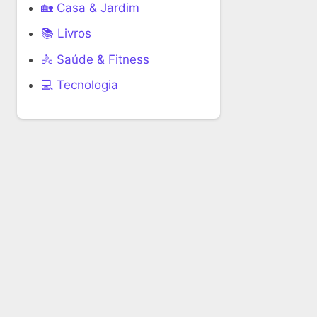
🏡 Casa & Jardim
📚 Livros
🚴 Saúde & Fitness
‍💻 Tecnologia