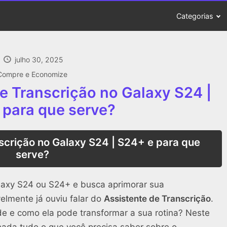
Categorias
julho 30, 2025
Compre e Economize
e Transcrição no Galaxy S24 |
 para que serve?
scrição no Galaxy S24 | S24+ e para que
serve?
laxy S24 ou S24+ e busca aprimorar sua
velmente já ouviu falar do
Assistente de Transcrição
.
ade e como ela pode transformar a sua rotina? Neste
hada tudo o que você precisa saber sobre o