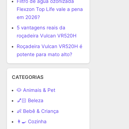
Filtro de água ozonizada
Flexzon Top Life vale a pena
em 2026?
5 vantagens reais da
roçadeira Vulcan VR520H
Roçadeira Vulcan VR520H é
potente para mato alto?
CATEGORIAS
🐶 Animais & Pet
💅🏻 Beleza
👶 Bebê & Criança
👨‍🍳 Cozinha