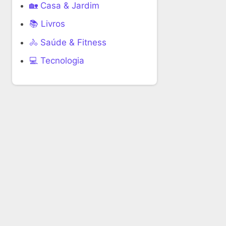
🏡 Casa & Jardim
📚 Livros
🚴 Saúde & Fitness
‍💻 Tecnologia