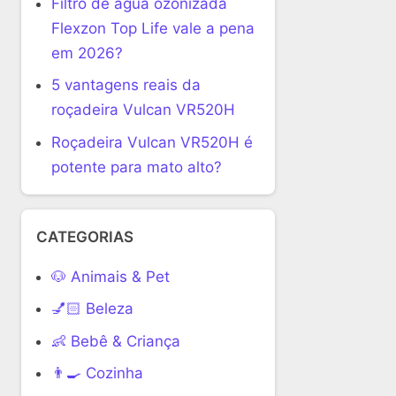
Filtro de água ozonizada
Flexzon Top Life vale a pena
em 2026?
5 vantagens reais da
roçadeira Vulcan VR520H
Roçadeira Vulcan VR520H é
potente para mato alto?
CATEGORIAS
🐶 Animais & Pet
💅🏻 Beleza
👶 Bebê & Criança
👨‍🍳 Cozinha