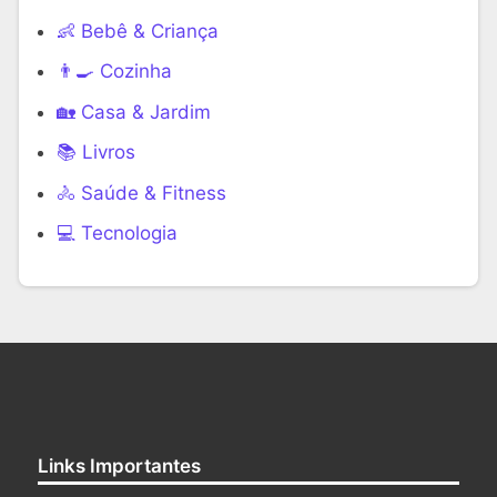
👶 Bebê & Criança
👨‍🍳 Cozinha
🏡 Casa & Jardim
📚 Livros
🚴 Saúde & Fitness
‍💻 Tecnologia
Links Importantes