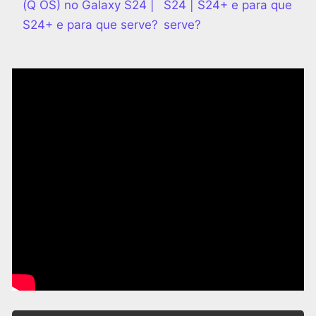
(Q OS) no Galaxy S24 |
S24 | S24+ e para que
S24+ e para que serve?
serve?