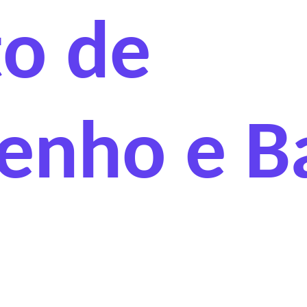
o de
nho e Ba