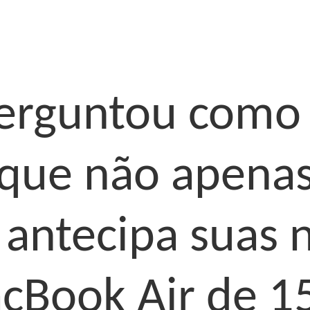
perguntou como 
que não apena
ntecipa suas 
cBook Air de 15