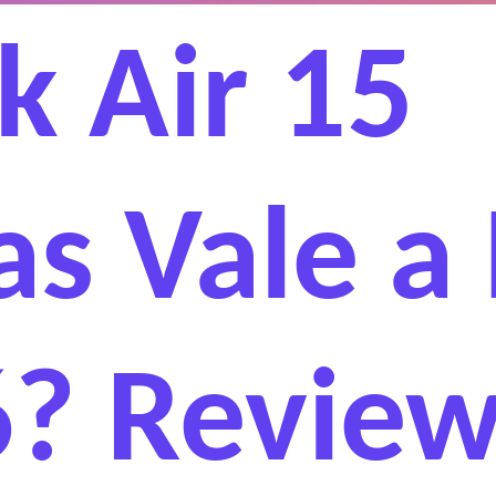
 Air 15
as Vale a
? Revie