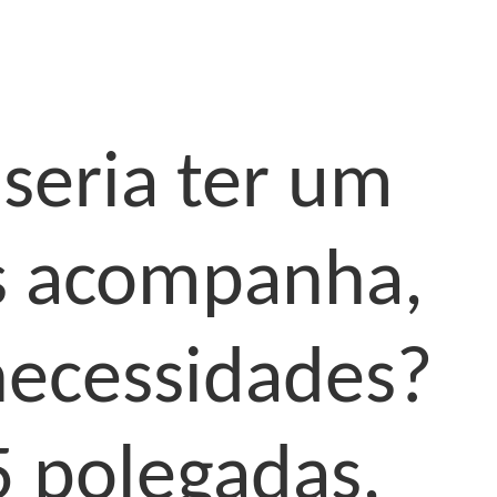
seria ter um
s acompanha,
necessidades?
 polegadas,