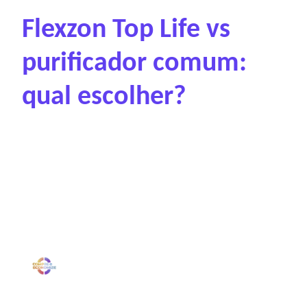
Flexzon Top Life vs
purificador comum:
qual escolher?