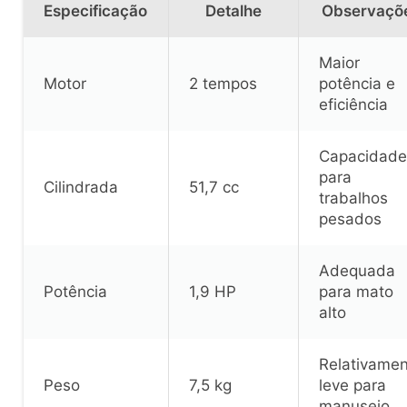
Especificação
Detalhe
Observaçõ
Maior
Motor
2 tempos
potência e
eficiência
Capacidade
para
Cilindrada
51,7 cc
trabalhos
pesados
Adequada
Potência
1,9 HP
para mato
alto
Relativamen
Peso
7,5 kg
leve para
manuseio