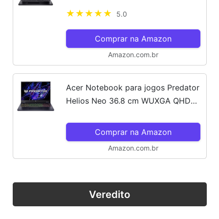
RTX4050 Linux Gutta 15.6" Full HD
5.0
ANV15-51-7037
Comprar na Amazon
Amazon.com.br
Acer Notebook para jogos Predator
Helios Neo 36.8 cm WUXGA QHD+
120Hz Intel Core Ultra 7-155H (até
4,8 Ghz), AI PC, NVIDIA GeForce
Comprar na Amazon
RTX 4070 8GB, 16GB DDR5...
Amazon.com.br
Veredito