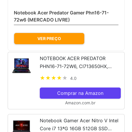
Notebook Acer Predator Gamer Phn16-71-
72w6 (MERCADO LIVRE)
VER PREÇO
NOTEBOOK ACER PREDATOR
PHN16-71-72W6, CI713650HX,
16GB, 512GB SSD, 8G-GDDR6, RTX
4.0
4060, WNHASL64, BLACK, FHD16
Comprar na Amazon
Amazon.com.br
Notebook Gamer Acer Nitro V Intel
Core i7 13ªG 16GB 512GB SSD