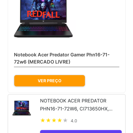
Notebook Acer Predator Gamer Phn16-71-
72w6 (MERCADO LIVRE)
VER PREÇO
NOTEBOOK ACER PREDATOR
PHN16-71-72W6, CI713650HX,
16GB, 512GB SSD, 8G-GDDR6, RTX
4.0
4060, WNHASL64, BLACK, FHD16