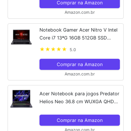
Comprar na Amazon
Amazon.com.br
Notebook Gamer Acer Nitro V Intel
Core i7 13ªG 16GB 512GB SSD
RTX4050 Linux Gutta 15.6" Full HD
5.0
ANV15-51-7037
Comprar na Amazon
Amazon.com.br
Acer Notebook para jogos Predator
Helios Neo 36.8 cm WUXGA QHD+
120Hz Intel Core Ultra 7-155H (até
4,8 Ghz), AI PC, NVIDIA GeForce
Comprar na Amazon
RTX 4070 8GB, 16GB DDR5...
Amazon.com.br