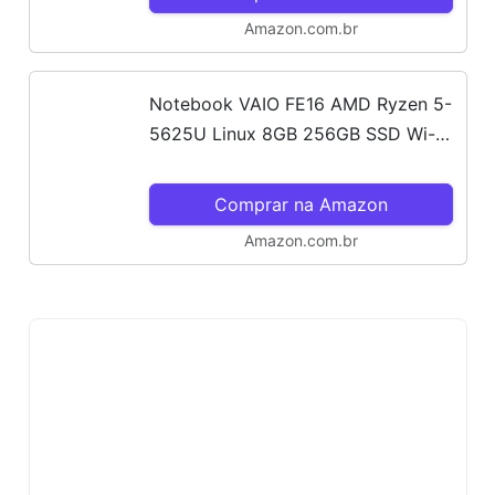
Amazon.com.br
Notebook VAIO FE16 AMD Ryzen 5-
5625U Linux 8GB 256GB SSD Wi-Fi
6 Tela 16" IPS WUXGA Antirreflexo -
Cinza Grafite - VJFE69F11X-B0411H
Comprar na Amazon
- Memória Expansível até...
Amazon.com.br