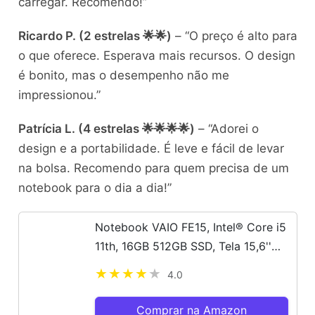
carregar. Recomendo!”
Ricardo P. (2 estrelas 🌟🌟)
– “O preço é alto para
o que oferece. Esperava mais recursos. O design
é bonito, mas o desempenho não me
impressionou.”
Patrícia L. (4 estrelas 🌟🌟🌟🌟)
– “Adorei o
design e a portabilidade. É leve e fácil de levar
na bolsa. Recomendo para quem precisa de um
notebook para o dia a dia!”
Notebook VAIO FE15, Intel® Core i5
11th, 16GB 512GB SSD, Tela 15,6''
Full HD Antirreflexo, Linux - Cinza
4.0
Grafite - B0611H
Comprar na Amazon