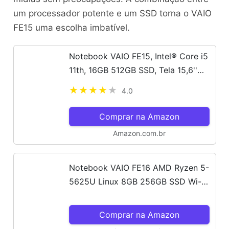
um processador potente e um SSD torna o VAIO
FE15 uma escolha imbatível.
Notebook VAIO FE15, Intel® Core i5
11th, 16GB 512GB SSD, Tela 15,6''
Full HD Antirreflexo, Linux - Cinza
4.0
Grafite - B0611H
Comprar na Amazon
Amazon.com.br
Notebook VAIO FE16 AMD Ryzen 5-
5625U Linux 8GB 256GB SSD Wi-Fi
6 Tela 16" IPS WUXGA Antirreflexo -
Cinza Grafite - VJFE69F11X-B0411H
Comprar na Amazon
- Memória Expansível até...