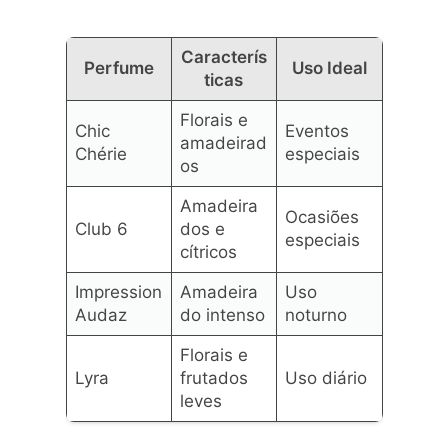
Caracterís
Perfume
Uso Ideal
ticas
Florais e
Chic
Eventos
amadeirad
Chérie
especiais
os
Amadeira
Ocasiões
Club 6
dos e
especiais
cítricos
Impression
Amadeira
Uso
Audaz
do intenso
noturno
Florais e
Lyra
frutados
Uso diário
leves