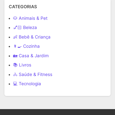
CATEGORIAS
🐶 Animais & Pet
💅🏻 Beleza
👶 Bebê & Criança
👨‍🍳 Cozinha
🏡 Casa & Jardim
📚 Livros
🚴 Saúde & Fitness
‍💻 Tecnologia